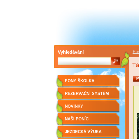
Vyhledávání
Pon
Tá
P
PONY ŠKOLKA
REZERVAČNÍ SYSTÉM
NOVINKY
NAŠI PONÍCI
JEZDECKÁ VÝUKA