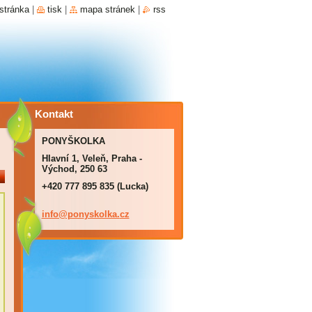
stránka
|
tisk
|
mapa stránek
|
rss
Kontakt
PONYŠKOLKA
Hlavní 1, Veleň, Praha -
Východ, 250 63
+420 777 895 835 (Lucka)
info@pon
yskolka.
cz