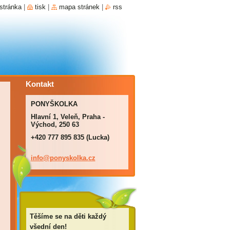
stránka
|
tisk
|
mapa stránek
|
rss
Kontakt
PONYŠKOLKA
Hlavní 1, Veleň, Praha -
Východ, 250 63
+420 777 895 835 (Lucka)
info@pon
yskolka.
cz
Těšíme se na děti každý
všední den!