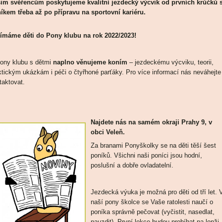
im svěřencům poskytujeme kvalitní jezdecký výcvik od prvních krůčků 
íkem třeba až po přípravu na sportovní kariéru.
jímáme děti do Pony klubu na rok 2022/2023!
ony klubu s dětmi
naplno věnujeme koním
– jezdeckému výcviku, teorii,
ktickým ukázkám i péči o čtyřhoné parťáky. Pro více informací nás neváhejte
taktovat.
Najdete nás na samém okraji Prahy 9, v
obci Veleň.
Za branami Ponyškolky se na děti těší šest
poníků. Všichni naši poníci jsou hodní,
poslušní a dobře ovladatelní.
Jezdecká výuka je možná pro děti od tří let. 
naší pony školce se Vaše ratolesti naučí o
poníka správně pečovat (vyčistit, nasedlat,
nauzdit). První lekce budou probíhat na lonži,