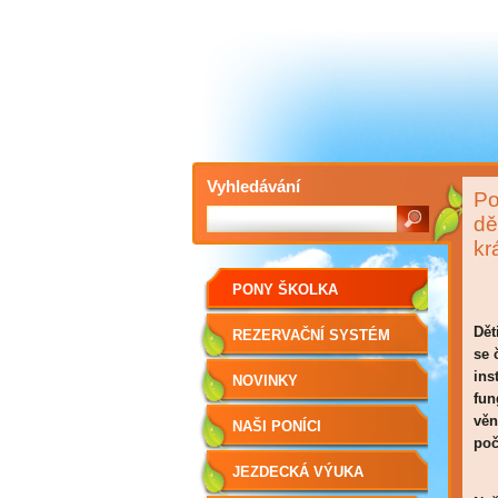
Vyhledávání
Po
dě
kr
PONY ŠKOLKA
Dět
REZERVAČNÍ SYSTÉM
se 
ins
NOVINKY
fun
věn
NAŠI PONÍCI
poč
JEZDECKÁ VÝUKA