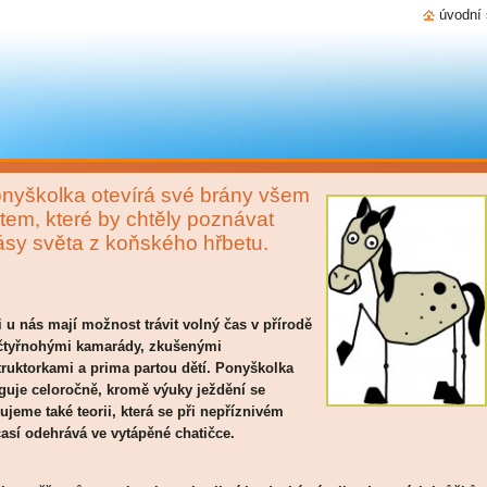
úvodní 
nyškolka otevírá své brány všem
tem, které by chtěly poznávat
ásy světa z koňského hřbetu.
i u nás mají možnost trávit volný čas v přírodě
čtyřnohými kamarády, zkušenými
truktorkami a prima partou dětí
. Ponyškolka
guje celoročně, kromě výuky ježdění se
ujeme také teorii, která se při nepříznivém
así odehrává ve vytápěné chatičce.