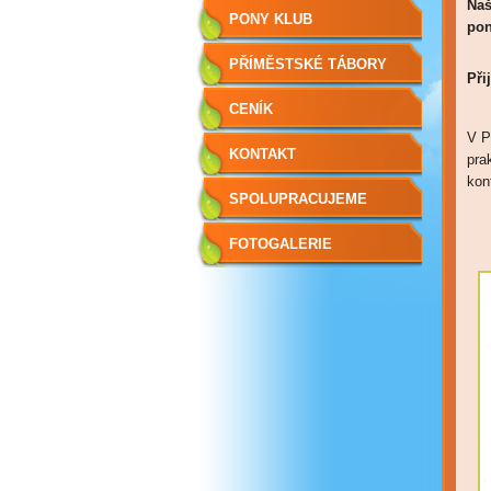
Naš
PONY KLUB
pon
PŘÍMĚSTSKÉ TÁBORY
Při
CENÍK
V P
KONTAKT
pra
kon
SPOLUPRACUJEME
FOTOGALERIE